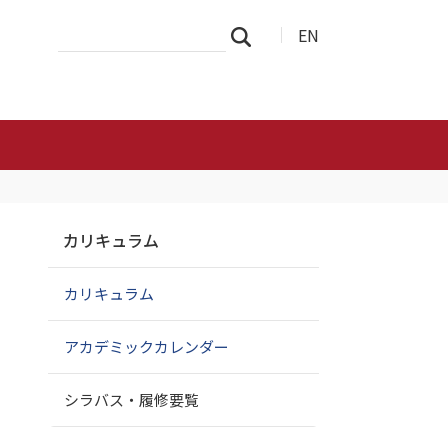
サ
詳
EN
検索
イ
細
ト
検
を
索
検
索
ナ
カリキュラム
ビ
ゲ
カリキュラム
ー
シ
ョ
アカデミックカレンダー
ン
シラバス・履修要覧